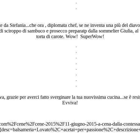
e da Stefania...che ora , diplomata chef, se ne inventa una più del diav
se di sciroppo di sambuco e prosecco preparatp dalla sommelier Giulia, a
torta di carote. Wow! SuperWow!
a, grazie per averci fatto sverginare la tua nuovissima cucina...se è resi
Evviva!
com%2Fcene%2Fcene-2015%2F11-giugno-2015-a-cena-dalla-contessa
lsameria+Lovato%2C+acetai+per+passione%2C+descrizione+del