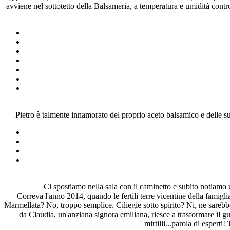
avviene nel sottotetto della Balsameria, a temperatura e umidità contr
Pietro è talmente innamorato del proprio aceto balsamico e delle sue 
Ci spostiamo nella sala con il caminetto e subito notiamo un
Correva l'anno 2014, quando le fertili terre vicentine della famig
Marmellata? No, troppo semplice. Ciliegie sotto spirito? Ni, ne sarebbe
da Claudia, un'anziana signora emiliana, riesce a trasformare il gus
mirtilli...parola di espert