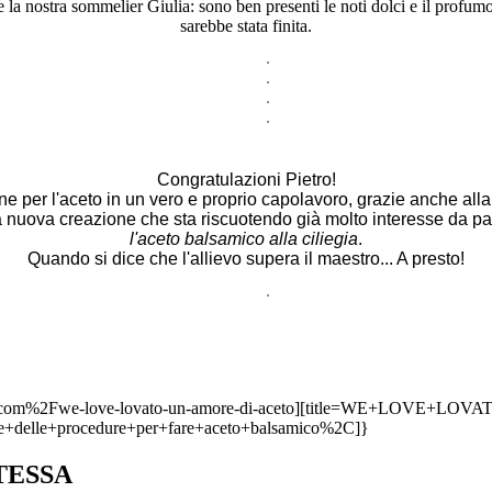
la nostra sommelier Giulia: sono ben presenti le noti dolci e il profumo
sarebbe stata finita.
Congratulazioni Pietro!
ne per l'aceto in un vero e proprio capolavoro, grazie anche alla tu
 nuova creazione che sta riscuotendo già molto interesse da pa
l'aceto balsamico alla ciliegia
.
Quando si dice che l'allievo supera il maestro... A presto!
nti.com%2Fwe-love-lovato-un-amore-di-aceto][title=WE+LOVE
e+delle+procedure+per+fare+aceto+balsamico%2C]}
TESSA