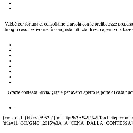
Vabbè per fortuna ci consoliamo a tavola con le prelibatezze preparat
In ogni caso l'estivo menù conquista tutti..dal fresco aperitivo a ba
Grazie contessa Silvia, grazie per averci aperto le porte di casa nuov
{cmp_end}{idkey=5952b1[url=https%3A%2F%2Fforchettepiccanti.
[title=11+GIUGNO+2015%3A+A+CENA+DALLA+CONTESSA][desc=ba