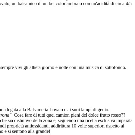
ovato, un balsamico di un bel color ambrato con un'acidità di circa 4/5
i sempre vivi gli allieta giorno e notte con una musica di sottofondo.
toria legata alla Balsameria Lovato e ai suoi lampi di genio.
urona"
. Cosa fare di tutti quei camion pieni del dolce frutto rosso??
che sia distintivo della zona e, seguendo una ricetta esclusiva imparata
i proprietà antiossidanti, addirittura 10 volte superiori rispetto ai
no e si sentono alla grande!