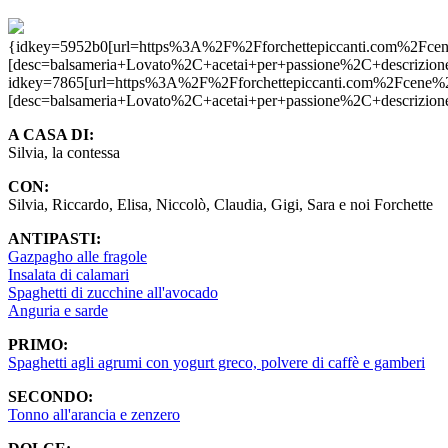
{idkey=5952b0[url=https%3A%2F%2Fforchettepiccanti.com%2
[desc=balsameria+Lovato%2C+acetai+per+passione%2C+descrizion
idkey=7865[url=https%3A%2F%2Fforchettepiccanti.com%2Fce
[desc=balsameria+Lovato%2C+acetai+per+passione%2C+descrizion
A CASA DI:
Silvia, la contessa
CON:
Silvia, Riccardo, Elisa, Niccolò, Claudia, Gigi, Sara e noi Forchette
ANTIPASTI:
Gazpagho alle fragole
Insalata di calamari
Spaghetti di zucchine all'avocado
Anguria e sarde
PRIMO:
Spaghetti agli agrumi con yogurt greco, polvere di caffè e gamberi
SECONDO:
Tonno all'arancia e zenzero