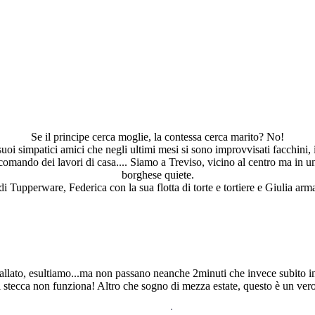
Se il principe cerca moglie, la contessa cerca marito? No!
suoi simpatici amici che negli ultimi mesi si sono improvvisati facchini, 
 al comando dei lavori di casa.... Siamo a Treviso, vicino al centro ma i
borghese quiete.
i Tupperware, Federica con la sua flotta di torte e tortiere e Giulia armat
nstallato, esultiamo...ma non passano neanche 2minuti che invece subito
 stecca non funziona! Altro che sogno di mezza estate, questo è un ver