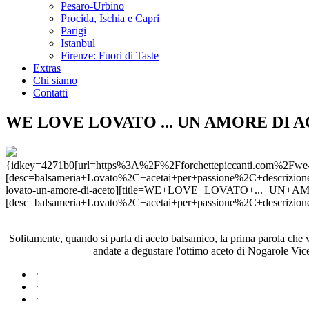
Pesaro-Urbino
Procida, Ischia e Capri
Parigi
Istanbul
Firenze: Fuori di Taste
Extras
Chi siamo
Contatti
WE LOVE LOVATO ... UN AMORE DI 
{idkey=4271b0[url=https%3A%2F%2Fforchettepiccanti.com%2F
[desc=balsameria+Lovato%2C+acetai+per+passione%2C+descrizion
lovato-un-amore-di-aceto][title=WE+LOVE+LOVATO+...+UN
[desc=balsameria+Lovato%2C+acetai+per+passione%2C+descrizion
Solitamente, quando si parla di aceto balsamico, la prima parola che
andate a degustare l'ottimo aceto di Nogarole Vic