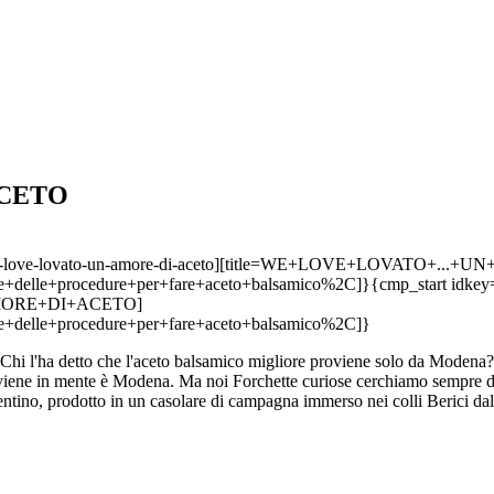
ACETO
we-love-lovato-un-amore-di-aceto][title=WE+LOVE+LOVATO+..
e+delle+procedure+per+fare+aceto+balsamico%2C]}{cmp_start idke
+AMORE+DI+ACETO]
e+delle+procedure+per+fare+aceto+balsamico%2C]}
Chi l'ha detto che l'aceto balsamico migliore proviene solo da Modena?
 viene in mente è Modena. Ma noi Forchette curiose cerchiamo sempre di
entino, prodotto in un casolare di campagna immerso nei colli Berici dal