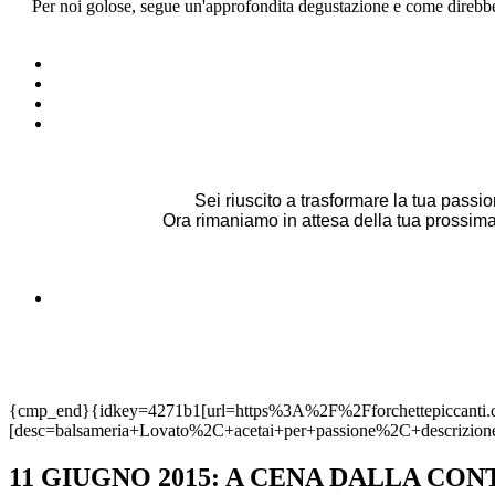
Per noi golose, segue un'approfondita degustazione e come direbbe 
Sei riuscito a trasformare la tua passio
Ora rimaniamo in attesa della tua prossima
{cmp_end}{idkey=4271b1[url=https%3A%2F%2Fforchettepicca
[desc=balsameria+Lovato%2C+acetai+per+passione%2C+descrizion
11 GIUGNO 2015: A CENA DALLA CON