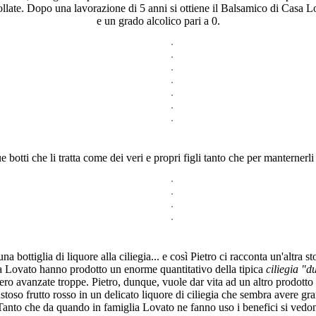
ollate. Dopo una lavorazione di 5 anni si ottiene il Balsamico di Casa L
e un grado alcolico pari a 0.
botti che li tratta come dei veri e propri figli tanto che per manternerl
a bottiglia di liquore alla ciliegia... e così Pietro ci racconta un'altra s
lia Lovato hanno prodotto un enorme quantitativo della tipica
ciliegia "d
ro avanzate troppe. Pietro, dunque, vuole dar vita ad un altro prodotto 
toso frutto rosso in un delicato liquore di ciliegia che sembra avere grand
i! Tanto che da quando in famiglia Lovato ne fanno uso i benefici si vedo