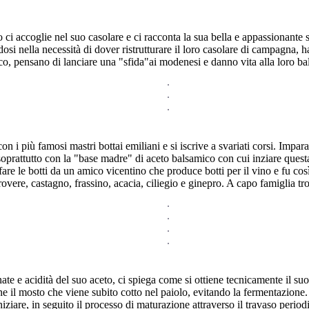
o ci accoglie nel suo casolare e ci racconta la sua bella e appassionante s
ndosi nella necessità di dover ristrutturare il loro casolare di campagna
co, pensano di lanciare una "sfida"ai modenesi e danno vita alla loro ba
 i più famosi mastri bottai emiliani e si iscrive a svariati corsi. Impara l
 soprattutto con la "base madre" di aceto balsamico con cui inziare ques
i fare le botti da un amico vicentino che produce botti per il vino e fu co
 rovere, castagno, frassino, acacia, ciliegio e ginepro. A capo famiglia t
annate e acidità del suo aceto, ci spiega come si ottiene tecnicamente il
ttiene il mosto che viene subito cotto nel paiolo, evitando la fermentazion
niziare, in seguito il processo di maturazione attraverso il travaso perio