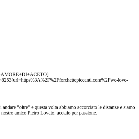
.+UN+AMORE+DI+ACETO]
y=8253[url=https%3A%2F%2Fforchettepiccanti.com%2Fwe-love-
 andare "oltre" e questa volta abbiamo accorciato le distanze e siamo
 nostro amico Pietro Lovato, acetaio per passione.