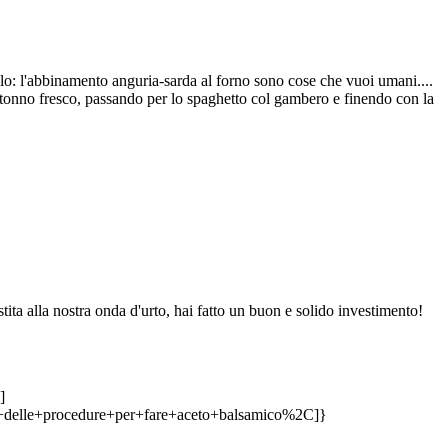
olo: l'abbinamento anguria-sarda al forno sono cose che vuoi umani....
l tonno fresco, passando per lo spaghetto col gambero e finendo con la
stita alla nostra onda d'urto, hai fatto un buon e solido investimento!
]
le+procedure+per+fare+aceto+balsamico%2C]}