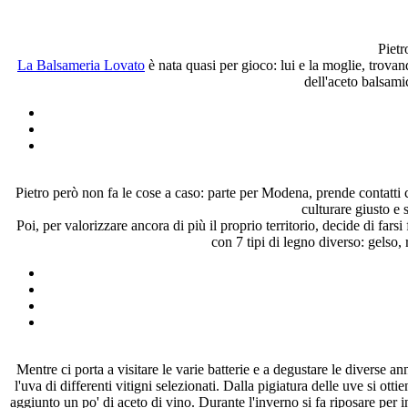
Pietr
La Balsameria Lovato
è nata quasi per gioco: lui e la moglie, trova
dell'aceto balsami
Pietro però non fa le cose a caso: parte per Modena, prende contatti con
culturare giusto e
Poi, per valorizzare ancora di più il proprio territorio, decide di fars
con 7 tipi di legno diverso: gelso,
Mentre ci porta a visitare le varie batterie e a degustare le diverse 
l'uva di differenti vitigni selezionati. Dalla pigiatura delle uve si o
aggiunto un po' di aceto di vino. Durante l'inverno si fa riposare per i