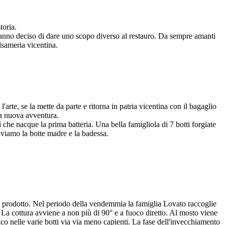
toria.
, hanno deciso di dare uno scopo diverso al restauro. Da sempre amanti
lsameria vicentina.
'arte, se la mette da parte e ritorna in patria vicentina con il bagaglio
ta nuova avventura.
sì che nacque la prima batteria. Una bella famigliola di 7 botti forgiate
roviamo la botte madre e la badessa.
 suo prodotto. Nel periodo della vendemmia la famiglia Lovato raccoglie
e. La cottura avviene a non più di 90° e a fuoco diretto. Al mosto viene
dico nelle varie botti via via meno capienti. La fase dell'invecchiamento