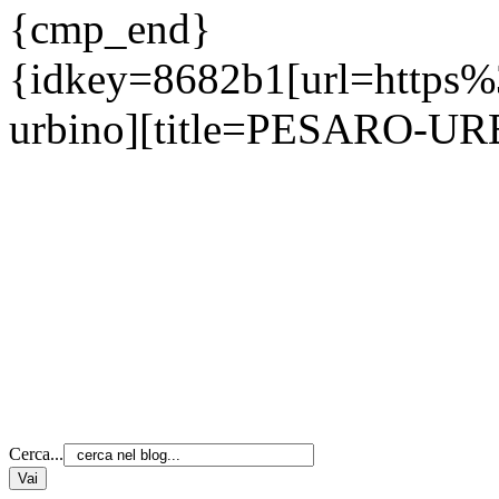
{cmp_end}
{idkey=8682b1[url=https
urbino][title=PESARO-UR
Cerca...