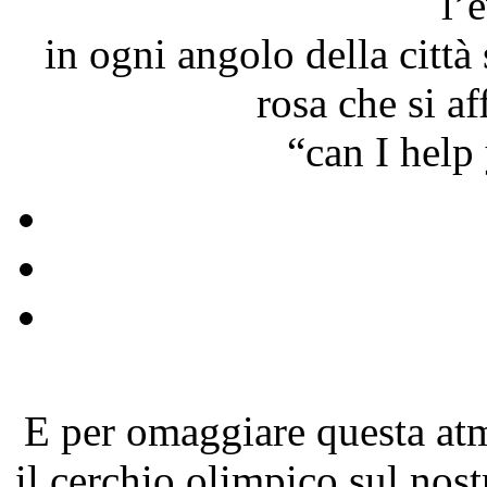
l’
in ogni angolo della città
rosa che si af
“can I help 
E per omaggiare questa atm
il cerchio olimpico sul nost