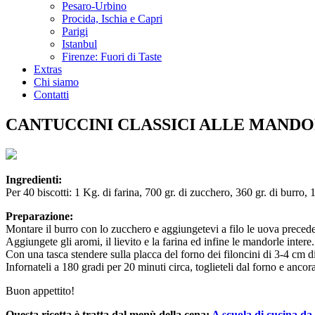
Pesaro-Urbino
Procida, Ischia e Capri
Parigi
Istanbul
Firenze: Fuori di Taste
Extras
Chi siamo
Contatti
CANTUCCINI CLASSICI ALLE MAND
Ingredienti:
Per 40 biscotti: 1 Kg. di farina, 700 gr. di zucchero, 360 gr. di burro, 
Preparazione:
Montare il burro con lo zucchero e aggiungetevi a filo le uova preced
Aggiungete gli aromi, il lievito e la farina ed infine le mandorle intere.
Con una tasca stendere sulla placca del forno dei filoncini di 3-4 cm di
Infornateli a 180 gradi per 20 minuti circa, toglieteli dal forno e ancora 
Buon appettito!
Questa ricetta è tratta dal menù della cena:
A scuola di cucina d