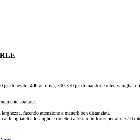
ORLE
10 gr. di lievito, 400 gr. uova, 300-350 gr. di mandorle inter, vaniglia, n
entemente sbattute.
 larghezza, facendo attenzione a metterli ben distanziati.
caldi tagliateli a losanghe e rimetteli a tostare in forno per altri 5-10 mi
a Anna