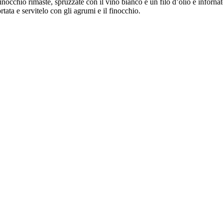
finocchio rimaste, spruzzate con il vino bianco e un filo d’olio e inforna
rtata e servitelo con gli agrumi e il finocchio.