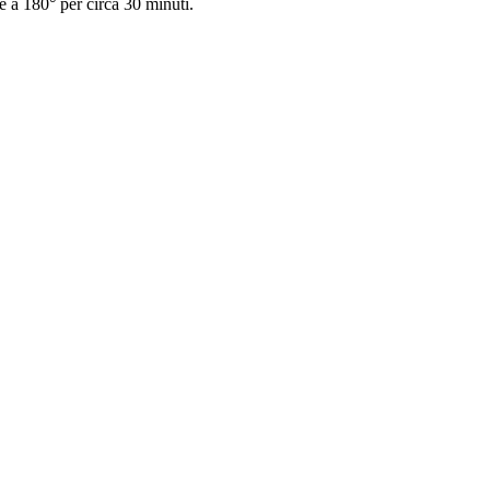
te a 180° per circa 30 minuti.