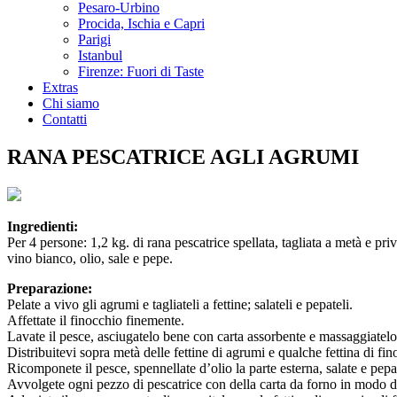
Pesaro-Urbino
Procida, Ischia e Capri
Parigi
Istanbul
Firenze: Fuori di Taste
Extras
Chi siamo
Contatti
RANA PESCATRICE AGLI AGRUMI
Ingredienti:
Per 4 persone: 1,2 kg. di rana pescatrice spellata, tagliata a metà e 
vino bianco, olio, sale e pepe.
Preparazione:
Pelate a vivo gli agrumi e tagliateli a fettine; salateli e pepateli.
Affettate il finocchio finemente.
Lavate il pesce, asciugatelo bene con carta assorbente e massaggiatel
Distribuitevi sopra metà delle fettine di agrumi e qualche fettina di fin
Ricomponete il pesce, spennellate d’olio la parte esterna, salate e pep
Avvolgete ogni pezzo di pescatrice con della carta da forno in modo da