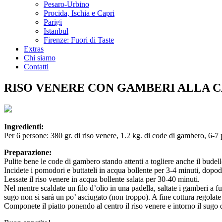
Pesaro-Urbino
Procida, Ischia e Capri
Parigi
Istanbul
Firenze: Fuori di Taste
Extras
Chi siamo
Contatti
RISO VENERE CON GAMBERI ALLA 
Ingredienti:
Per 6 persone: 380 gr. di riso venere, 1.2 kg. di code di gambero, 6-7
Preparazione:
Pulite bene le code di gambero stando attenti a togliere anche il budell
Incidete i pomodori e buttateli in acqua bollente per 3-4 minuti, dopodic
Lessate il riso venere in acqua bollente salata per 30-40 minuti.
Nel mentre scaldate un filo d’olio in una padella, saltate i gamberi a 
sugo non si sarà un po’ asciugato (non troppo). A fine cottura regolate 
Componete il piatto ponendo al centro il riso venere e intorno il sugo 