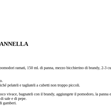
CANNELLA
 pomodori ramati, 150 ml. di panna, mezzo bicchierino di brandy, 2-3 cucc
o.
hé pelateli e tagliateli a cubetti non troppo piccoli.
fuoco vivace, bagnateli con il brandy, aggiungete il pomodoro, la panna e
di sale e di pepe.
di gamberi.