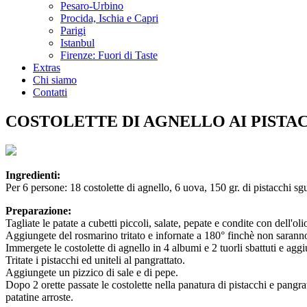
Pesaro-Urbino
Procida, Ischia e Capri
Parigi
Istanbul
Firenze: Fuori di Taste
Extras
Chi siamo
Contatti
COSTOLETTE DI AGNELLO AI PISTA
Ingredienti:
Per 6 persone: 18 costolette di agnello, 6 uova, 150 gr. di pistacchi sgu
Preparazione:
Tagliate le patate a cubetti piccoli, salate, pepate e condite con dell'oli
Aggiungete del rosmarino tritato e infornate a 180° finchè non saranno
Immergete le costolette di agnello in 4 albumi e 2 tuorli sbattuti e ag
Tritate i pistacchi ed uniteli al pangrattato.
Aggiungete un pizzico di sale e di pepe.
Dopo 2 orette passate le costolette nella panatura di pistacchi e pangrat
patatine arroste.