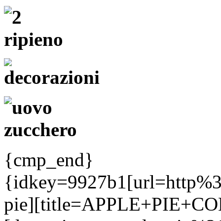
{cmp_end}
{idkey=9927b1[url=http%
pie][title=APPLE+PIE