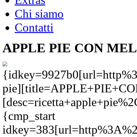
Chi siamo
Contatti
APPLE PIE CON ME
{idkey=9927b0[url=http%
pie][title=APPLE+PIE
[desc=ricetta+apple+pie%
{cmp_start
idkey=383[url=http%3A%2F