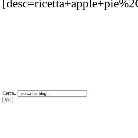
[desc=ricetta+apple+pie%
Cerca...