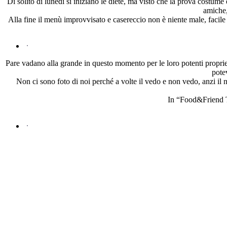
Di solito di lunedì si iniziano le diete, ma visto che la prova costume
amiche,
Alla fine il menù improvvisato e casereccio non è niente male, facile
Pare vadano alla grande in questo momento per le loro potenti proprie
pote
Non ci sono foto di noi perché a volte il vedo e non vedo, anzi il 
In “Food&Friend Th