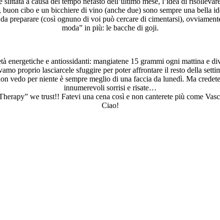
 è slittata a causa del tempo nefasto dell’ultimo mese, l’idea di risolleva
 buon cibo e un bicchiere di vino (anche due) sono sempre una bella i
 da preparare (così ognuno di voi può cercare di cimentarsi), ovviamente
moda” in più: le bacche di goji.
tà energetiche e antiossidanti: mangiatene 15 grammi ogni mattina e div
vamo proprio lasciarcele sfuggire per poter affrontare il resto della setti
non vedo per niente è sempre meglio di una faccia da lunedì. Ma credeteci
innumerevoli sorrisi e risate…
erapy” we trust!! Fatevi una cena così e non canterete più come Vasc
Ciao!