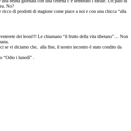
re una brutta giornata con una cenetta c’è sembrato l’ideale. Un paio di
dea. No?
 ricco di prodotti di stagione come piace a noi e con una chicca “alla
enterete dei leoni!!! Le chiamano “il frutto della vita tibetano”… Non
mana.
 se vi diciamo che, alla fine, il nostro incontro è stato condito da
o “Odio i lunedì” .