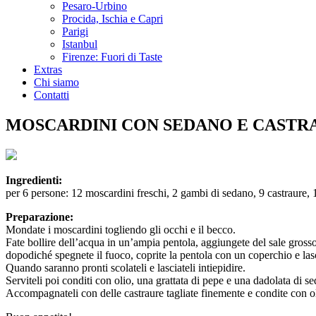
Pesaro-Urbino
Procida, Ischia e Capri
Parigi
Istanbul
Firenze: Fuori di Taste
Extras
Chi siamo
Contatti
MOSCARDINI CON SEDANO E CASTR
Ingredienti:
per 6 persone: 12 moscardini freschi, 2 gambi di sedano, 9 castraure, 1
Preparazione:
Mondate i moscardini togliendo gli occhi e il becco.
Fate bollire dell’acqua in un’ampia pentola, aggiungete del sale grosso 
dopodiché spegnete il fuoco, coprite la pentola con un coperchio e las
Quando saranno pronti scolateli e lasciateli intiepidire.
Serviteli poi conditi con olio, una grattata di pepe e una dadolata di s
Accompagnateli con delle castraure tagliate finemente e condite con ol