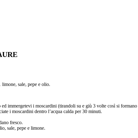
AURE
 limone, sale, pepe e olio.
ed immergetevi i moscardini (tirandoli su e giù 3 volte così si formano i r
ciate i moscardini dentro l’acqua calda per 30 minuti.
edano fresco.
io, sale, pepe e limone.