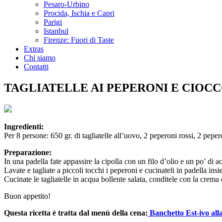
Pesaro-Urbino
Procida, Ischia e Capri
Parigi
Istanbul
Firenze: Fuori di Taste
Extras
Chi siamo
Contatti
TAGLIATELLE AI PEPERONI E CIOC
Ingredienti:
Per 8 persone: 650 gr. di tagliatelle all’uovo, 2 peperoni rossi, 2 peper
Preparazione:
In una padella fate appassire la cipolla con un filo d’olio e un po’ di a
Lavate e tagliate a piccoli tocchi i peperoni e cucinateli in padella ins
Cucinate le tagliatelle in acqua bollente salata, conditele con la crem
Buon appetito!
Questa ricetta è tratta dal menù della cena:
Banchetto Est-ivo all