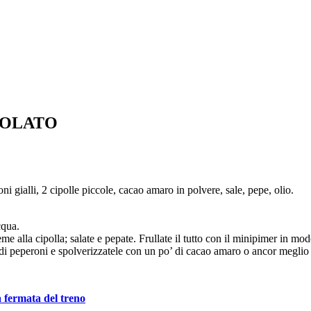
COLATO
oni gialli, 2 cipolle piccole, cacao amaro in polvere, sale, pepe, olio.
cqua.
ieme alla cipolla; salate e pepate. Frullate il tutto con il minipimer in m
a di peperoni e spolverizzatele con un po’ di cacao amaro o ancor meglio
a fermata del treno