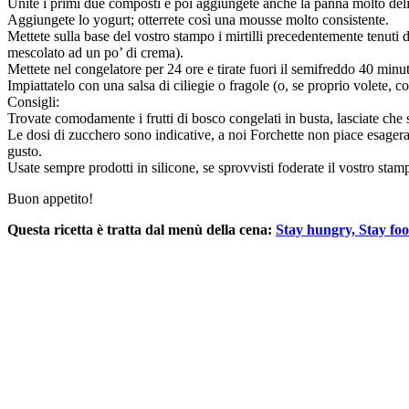
Unite i primi due composti e poi aggiungete anche la panna molto deli
Aggiungete lo yogurt; otterrete così una mousse molto consistente.
Mettete sulla base del vostro stampo i mirtilli precedentemente tenuti d
mescolato ad un po’ di crema).
Mettete nel congelatore per 24 ore e tirate fuori il semifreddo 40 minut
Impiattatelo con una salsa di ciliegie o fragole (o, se proprio volete, 
Consigli:
Trovate comodamente i frutti di bosco congelati in busta, lasciate che si
Le dosi di zucchero sono indicative, a noi Forchette non piace esagera
gusto.
Usate sempre prodotti in silicone, se sprovvisti foderate il vostro stamp
Buon appetito!
Questa ricetta è tratta dal menù della cena:
Stay hungry, Stay foo