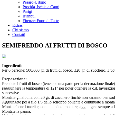
Pesaro-Urbino
Procida, Ischia e Capri
Parigi
Istanbul
Firenze: Fuori di Taste
Extras
Chi siamo
Contatti
SEMIFREDDO AI FRUTTI DI BOSCO
Ingredienti:
Per 6 persone: 500/600 gr. di frutti di bosco, 320 gr. di zucchero, 3 uova
Preparazione:
Prendete i frutti di bosco (tenetene una parte per la decorazione finale)
raggiungere la temperatura di 121° per poter ottenere la c.d. lavorazio
successive.
Montate gli albumi con 20 gr. di zucchero finché non saranno ben sod
Aggiungete poi a filo 1/3 dello sciroppo bollente e continuate a montare
Montate bene i tuorli e, continuando a montare, aggiungete sempre a filo
Montate la panna.