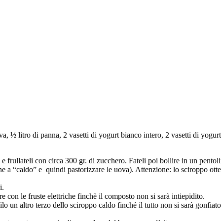
, ½ litro di panna, 2 vasetti di yogurt bianco intero, 2 vasetti di yogurt 
 e frullateli con circa 300 gr. di zucchero. Fateli poi bollire in un pentol
ne a “caldo” e quindi pastorizzare le uova). Attenzione: lo sciroppo otte
i.
 con le fruste elettriche finchè il composto non si sarà intiepidito.
 un altro terzo dello sciroppo caldo finché il tutto non si sarà gonfiato 