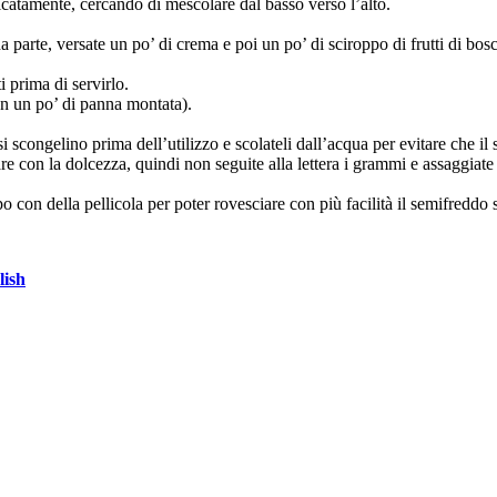
catamente, cercando di mescolare dal basso verso l’alto.
a parte, versate un po’ di crema e poi un po’ di sciroppo di frutti di bosc
i prima di servirlo.
con un po’ di panna montata).
 scongelino prima dell’utilizzo e scolateli dall’acqua per evitare che il s
re con la dolcezza, quindi non seguite alla lettera i grammi e assaggiat
o con della pellicola per poter rovesciare con più facilità il semifreddo s
lish