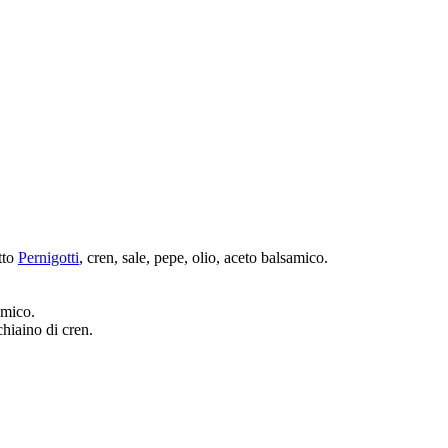
tto
Pernigotti
, cren, sale, pepe, olio, aceto balsamico.
amico.
chiaino di cren.