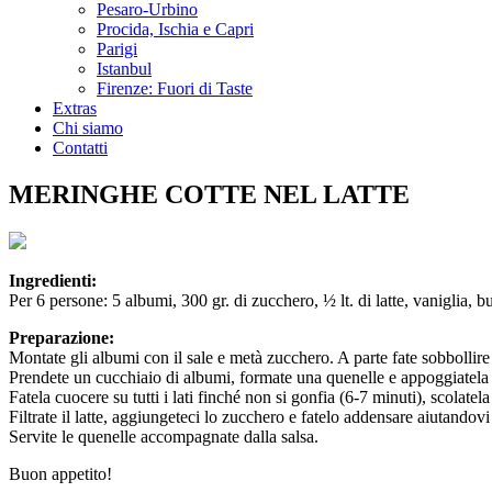
Pesaro-Urbino
Procida, Ischia e Capri
Parigi
Istanbul
Firenze: Fuori di Taste
Extras
Chi siamo
Contatti
MERINGHE COTTE NEL LATTE
Ingredienti:
Per 6 persone: 5 albumi, 300 gr. di zucchero, ½ lt. di latte, vaniglia, bu
Preparazione:
Montate gli albumi con il sale e metà zucchero. A parte fate sobbollire i
Prendete un cucchiaio di albumi, formate una quenelle e appoggiatela s
Fatela cuocere su tutti i lati finché non si gonfia (6-7 minuti), scolatel
Filtrate il latte, aggiungeteci lo zucchero e fatelo addensare aiutandovi
Servite le quenelle accompagnate dalla salsa.
Buon appetito!